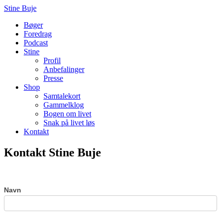
Stine Buje
Bøger
Foredrag
Podcast
Stine
Profil
Anbefalinger
Presse
Shop
Samtalekort
Gammelklog
Bogen om livet
Snak på livet løs
Kontakt
Kontakt Stine Buje
Contact
Navn
Us