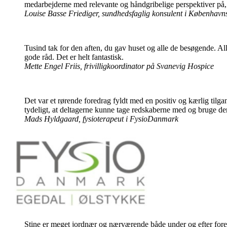
medarbejderne med relevante og håndgribelige perspektiver på,
Louise Basse Friediger, sundhedsfaglig konsulent i Københa
Tusind tak for den aften, du gav huset og alle de besøgende. Al
gode råd. Det er helt fantastisk.
Mette Engel Friis, frivilligkoordinator på Svanevig Hospice
Det var et rørende foredrag fyldt med en positiv og kærlig tilg
tydeligt, at deltagerne kunne tage redskaberne med og bruge 
Mads Hyldgaard, fysioterapeut i FysioDanmark
Stine er meget jordnær og nærværende både under og efter foredr