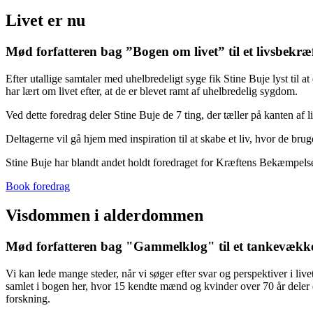
Livet er nu
Mød forfatteren bag ”Bogen om livet” til et livsbekr
Efter utallige samtaler med uhelbredeligt syge fik Stine Buje lyst til a
har lært om livet efter, at de er blevet ramt af uhelbredelig sygdom.
Ved dette foredrag deler Stine Buje de 7 ting, der tæller på kanten af l
Deltagerne vil gå hjem med inspiration til at skabe et liv, hvor de bru
Stine Buje har blandt andet holdt foredraget for Kræftens Bekæmpe
Book foredrag
Visdommen i alderdommen
Mød forfatteren bag "Gammelklog" til et tankevække
Vi kan lede mange steder, når vi søger efter svar og perspektiver i liv
samlet i bogen her, hvor 15 kendte mænd og kvinder over 70 år deler de
forskning.