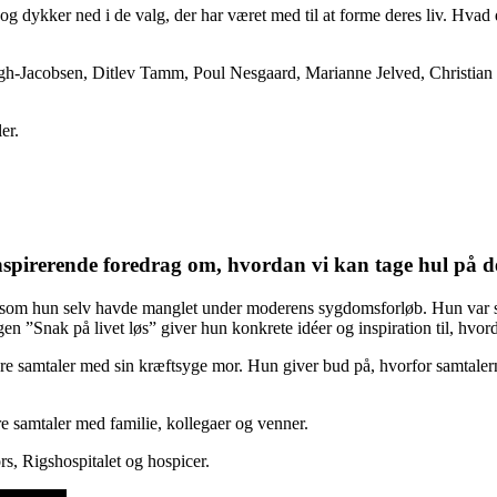
og dykker ned i de valg, der har været med til at forme deres liv. Hvad
h-Jacobsen, Ditlev Tamm, Poul Nesgaard, Marianne Jelved, Christian 
er.
inspirerende foredrag om, hvordan vi kan tage hul på de
g, som hun selv havde manglet under moderens sygdomsforløb. Hun var s
ogen ”Snak på livet løs” giver hun konkrete idéer og inspiration til, hv
re samtaler med sin kræftsyge mor. Hun giver bud på, hvorfor samtalern
e samtaler med familie, kollegaer og venner.
s, Rigshospitalet og hospicer.