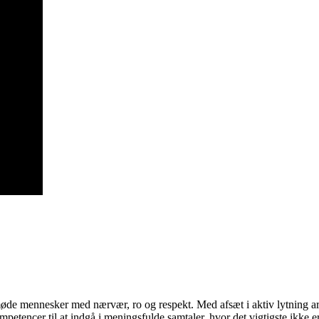
 møde mennesker med nærvær, ro og respekt. Med afsæt i aktiv lytning 
ompetencer til at indgå i meningsfulde samtaler, hvor det vigtigste ikke er