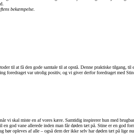
id.
æftens bekæmpelse.
er til at få den gode samtale til at opstå. Denne praktiske tilgang, til 
ng foredraget var utrolig positiv, og vi giver derfor foredraget med Sti
, når vi skal miste en af vores kære. Samtidig inspirerer hun med brugbar
l en god vane allerede inden man får døden tæt på. Stine er en god form
g bør opleves af alle – også dem der ikke selv har døden tæt på lige nu