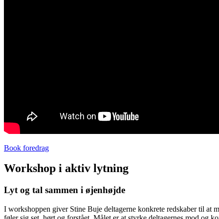
Book foredrag
Workshop i aktiv lytning
Lyt og tal sammen i øjenhøjde
I workshoppen giver Stine Buje deltagerne konkrete redskaber til at
føler sig set, hørt og forstået. Målet er at styrke deltagernes mod og k