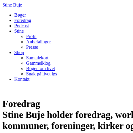
Stine Buje
Bøger
Foredrag
Podcast
Stine
Profil
Anbefalinger
Presse
Shop
Samtalekort
Gammelklog
Bogen om livet
Snak på livet løs
Kontakt
Foredrag
Stine Buje holder foredrag, wor
kommuner, foreninger, kirker o