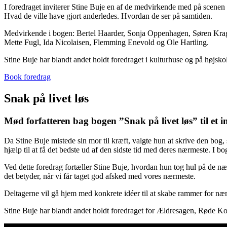
I foredraget inviterer Stine Buje en af de medvirkende med på scenen 
Hvad de ville have gjort anderledes. Hvordan de ser på samtiden.
Medvirkende i bogen: Bertel Haarder, Sonja Oppenhagen, Søren Krag
Mette Fugl, Ida Nicolaisen, Flemming Enevold og Ole Hartling.
Stine Buje har blandt andet holdt foredraget i kulturhuse og på højskol
Book foredrag
Snak på livet løs
Mød forfatteren bag bogen ”Snak på livet løs” til et 
Da Stine Buje mistede sin mor til kræft, valgte hun at skrive den bo
hjælp til at få det bedste ud af den sidste tid med deres nærmeste. I b
Ved dette foredrag fortæller Stine Buje, hvordan hun tog hul på de næ
det betyder, når vi får taget god afsked med vores nærmeste.
Deltagerne vil gå hjem med konkrete idéer til at skabe rammer for nær
Stine Buje har blandt andet holdt foredraget for Ældresagen, Røde Kor