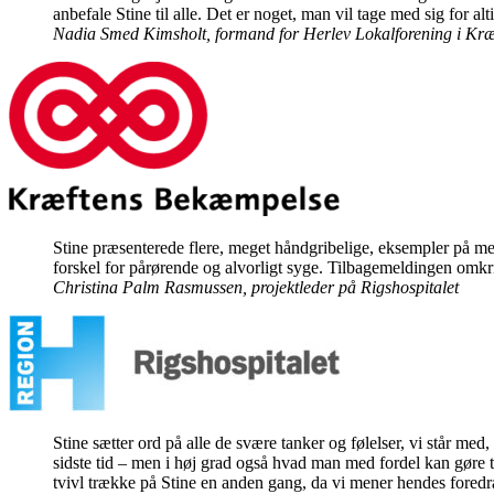
anbefale Stine til alle. Det er noget, man vil tage med sig for alt
Nadia Smed Kimsholt, formand for Herlev Lokalforening i Kr
Stine præsenterede flere, meget håndgribelige, eksempler på metod
forskel for pårørende og alvorligt syge. Tilbagemeldingen omkri
Christina Palm Rasmussen, projektleder på Rigshospitalet
Stine sætter ord på alle de svære tanker og følelser, vi står med
sidste tid – men i høj grad også hvad man med fordel kan gøre ti
tvivl trække på Stine en anden gang, da vi mener hendes foredra