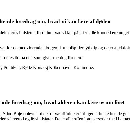
æftende foredrag om, hvad vi kan lære af døden
t dele deres indsigter, fordi hun var sikker på, at vi alle kunne lære no
ivet for de medvirkende i bogen. Hun afspiller lydklip og deler anekdoter,
ger deres tid på det, som giver mening for dem.
lse, Politiken, Røde Kors og Københavns Kommune.
nde foredrag om, hvad alderen kan lære os om livet
et. Stine Buje oplever, at der er værdifulde erfaringer at hente hos de g
res leveråd og livsindsigter. De er alle offentlige personer med bemærke