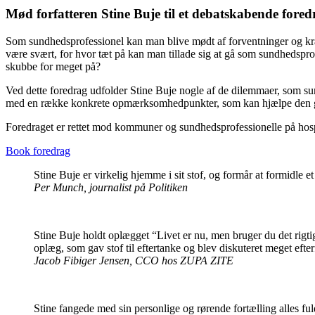
Mød forfatteren Stine Buje til et debatskabende fore
Som sundhedsprofessionel kan man blive mødt af forventninger og krav 
være svært, for hvor tæt på kan man tillade sig at gå som sundhedspr
skubbe for meget på?
Ved dette foredrag udfolder Stine Buje nogle af de dilemmaer, som su
med en række konkrete opmærksomhedpunkter, som kan hjælpe den g
Foredraget er rettet mod kommuner og sundhedsprofessionelle på hospi
Book foredrag
Stine Buje er virkelig hjemme i sit stof, og formår at formidle
Per Munch, journalist på Politiken
Stine Buje holdt oplægget “Livet er nu, men bruger du det rigtig
oplæg, som gav stof til eftertanke og blev diskuteret meget efte
Jacob Fibiger Jensen, CCO hos ZUPA ZITE
Stine fangede med sin personlige og rørende fortælling alles 