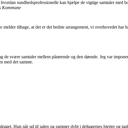
 hvordan sundhedsprofessionelle kan hjælpe de vigtige samtaler med bo
vns Kommune
le melder tilbage, at det er det bedste arrangement, vi overhovedet har
ang de svære samtaler mellem pårørende og den døende. Jeg var imponeret
dem med det samme.
aget. Hun når ud til salen og rammer dybt i deltagernes hjerter og tanke