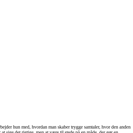
arbejder hun med, hvordan man skaber trygge samtaler, hvor den anden
 at sige det rigtige, men at være til stede på en måde, der gør en