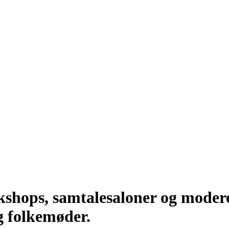
kshops, samtalesaloner og modere
g folkemøder.